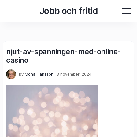
Skip
Jobb och fritid
to
content
njut-av-spanningen-med-online-
casino
by
Mona Hansson
8 november, 2024