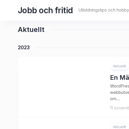
Skip
Jobb och fritid
to
Utbildningstips och hob
content
Aktuellt
2023
Aktuellt
En Mä
WordPress
webbutvec
om...
11 novem
Aktuellt