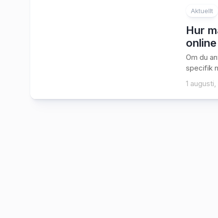
Aktuellt
Hur m
online
Om du anv
specifik n
1 augusti,