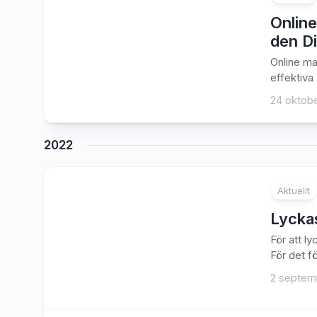
Online
den Di
Online ma
effektiva
24 oktobe
2022
Aktuellt
Lycka
För att l
För det fö
2 septem