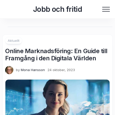
Skip
Jobb och fritid
to
content
Aktuellt
Online Marknadsföring: En Guide till
Framgång i den Digitala Världen
by
Mona Hansson
24 oktober, 2023