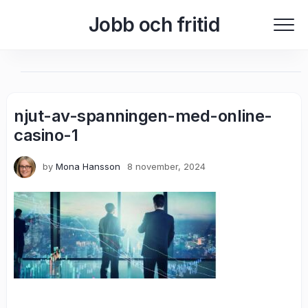
Skip
Jobb och fritid
to
content
njut-av-spanningen-med-online-
casino-1
by
Mona Hansson
8 november, 2024