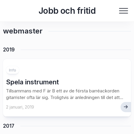
Skip
Jobb och fritid
to
content
webmaster
2019
Info
Spela instrument
Tillsammans med F är B ett av de första barréackorden
gitarrister ofta lär sig. Troligtvis är anledningen till det att...
2 januari, 2019
2017